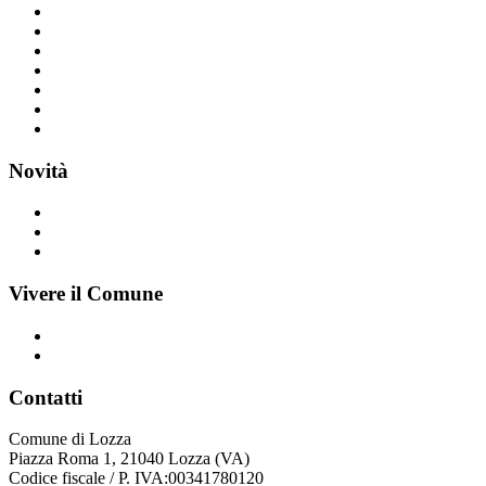
Giustizia e sicurezza pubblica
Imprese e commercio
Mobilità e trasporti
Salute, benessere e assistenza
Tributi, finanze e contravvenzioni
Turismo
Vita lavorativa
Novità
Notizie
Comunicati
Avvisi
Vivere il Comune
Luoghi
Eventi
Contatti
Comune di Lozza
Piazza Roma 1, 21040 Lozza (VA)
Codice fiscale / P. IVA:00341780120