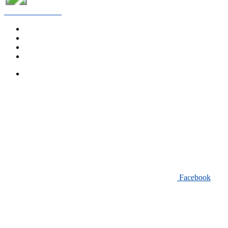
Comune di Lozza
Amministrazione
Novità
Servizi
Vivere il Comune
Tutti gli argomenti
Seguici su:
Facebook