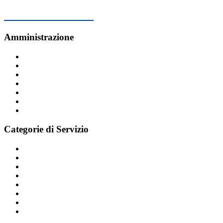
Comune di Lozza
Amministrazione
Organi di governo
Aree amministrative
Uffici
Enti e fondazioni
Politici
Personale amministrativo
Documenti e dati
Categorie di Servizio
Agricoltura e pesca
Ambiente
Anagrafe e stato civile
Appalti pubblici
Autorizzazioni
Catasto e urbanistica
Cultura e tempo libero
Educazione e formazione