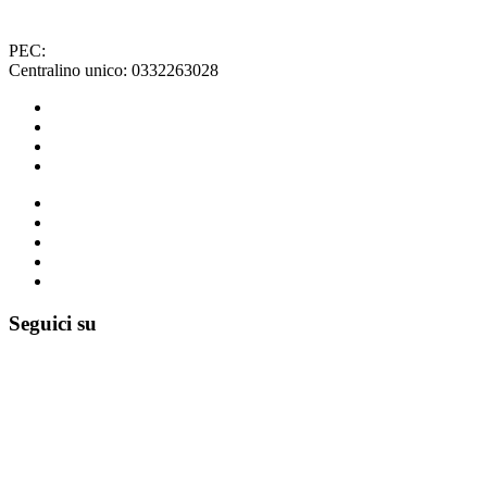
PEC:
protocollo.comune.lozza@legalmail.it
Centralino unico: 0332263028
Leggi le FAQ
Prenotazione appuntamento
Segnalazione disservizio
Richiesta assistenza
Amministrazione Trasparente
Albo Pretorio
Informativa Privacy
Note legali
Dichiarazione di accessibilità
Seguici su